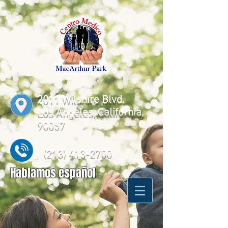
2011 Wilshire Blvd.
Los Ángeles, California,
90057
(213) 413-2700
Hablamos español