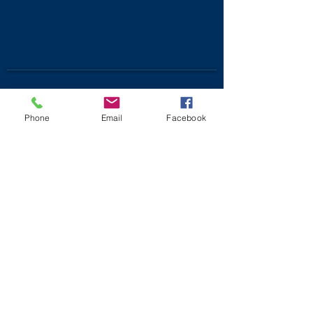
Phone
Email
Facebook
Centro Médico
MacArthur Park
2011 Wilshire Blvd, Suite
824
Los Ángeles, CA 90057